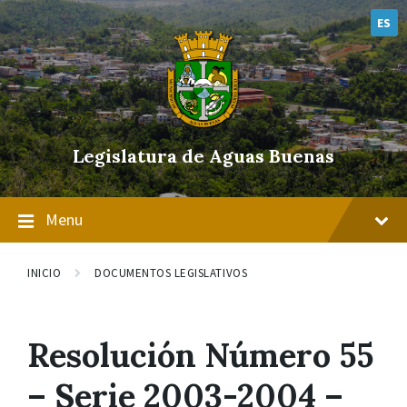
Skip
Skip
Skip
to
to
to
ES
content
main
footer
navigation
Legislatura de Aguas Buenas
Menu
INICIO
DOCUMENTOS LEGISLATIVOS
Resolución Número 55
– Serie 2003-2004 –