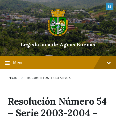
Skip
Skip
Skip
to
to
to
ES
content
main
footer
navigation
Legislatura de Aguas Buenas
Menu
INICIO
DOCUMENTOS LEGISLATIVOS
Resolución Número 54
– Serie 2003-2004 –