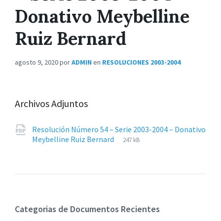
Donativo Meybelline
Ruiz Bernard
agosto 9, 2020
por
ADMIN
en
RESOLUCIONES 2003-2004
Archivos Adjuntos
Resolución Número 54 – Serie 2003-2004 – Donativo
Extensiones
pdf
Tamaño
Meybelline Ruiz Bernard
247 kB
de
del
archivos:
archive:
Categorias de Documentos Recientes