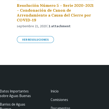
Resolución Número 5 – Serie 2020-2021
– Condonación de Canon de
Arrendamiento a Causa del Cierre por
COVID-19
septiembre 21, 2020
1 attachment
VER RESOLUCIONES
Datos Importantes
Inicio
sobre Aguas Buenas
Comisiones
Barrios de Aguas
Documentos
Buenas