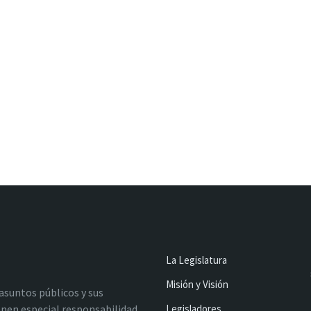
La Legislatura
Misión y Visión
 asuntos públicos y sus
nen especial responsabilidad
Legisladores