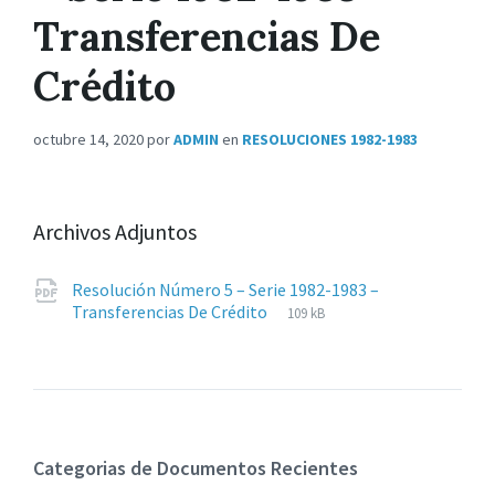
Transferencias De
Crédito
octubre 14, 2020
por
ADMIN
en
RESOLUCIONES 1982-1983
Archivos Adjuntos
Resolución Número 5 – Serie 1982-1983 –
Extensiones
pdf
Tamaño
Transferencias De Crédito
109 kB
de
del
archivos:
archive:
Categorias de Documentos Recientes