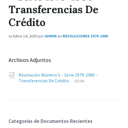
Transferencias De
Crédito
octubre 14, 2020
por
ADMIN
en
RESOLUCIONES 1979-1980
Archivos Adjuntos
Resolución Número 5 – Serie 1979-1980 –
Extensiones
pdf
Tamaño
Transferencias De Crédito
155 kB
de
del
archivos:
archive:
Categorias de Documentos Recientes