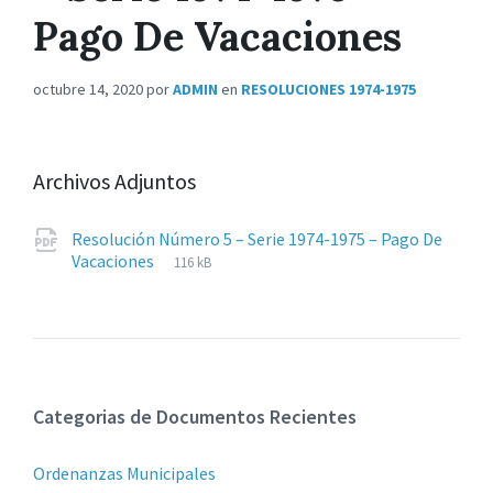
Pago De Vacaciones
octubre 14, 2020
por
ADMIN
en
RESOLUCIONES 1974-1975
Archivos Adjuntos
Resolución Número 5 – Serie 1974-1975 – Pago De
Extensiones
pdf
Tamaño
Vacaciones
116 kB
de
del
archivos:
archive:
Categorias de Documentos Recientes
Ordenanzas Municipales