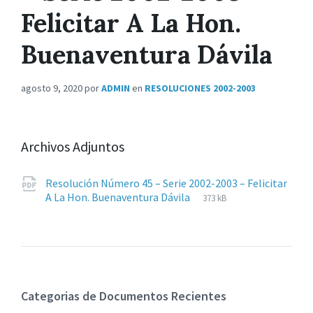
Felicitar A La Hon.
Buenaventura Dávila
agosto 9, 2020
por
ADMIN
en
RESOLUCIONES 2002-2003
Archivos Adjuntos
Resolución Número 45 – Serie 2002-2003 – Felicitar
Extensiones
pdf
Tamaño
A La Hon. Buenaventura Dávila
373 kB
de
del
archivos:
archive:
Categorias de Documentos Recientes