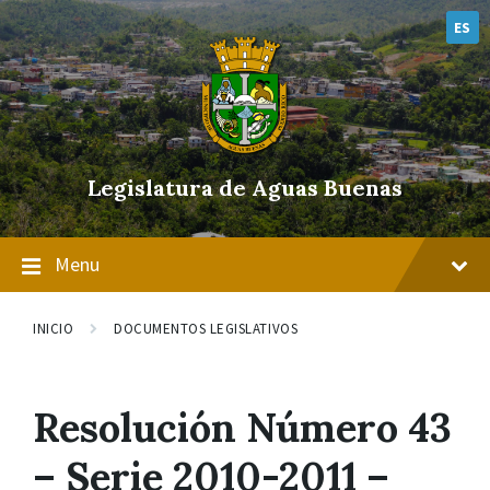
Skip
Skip
Skip
to
to
to
ES
content
main
footer
navigation
Legislatura de Aguas Buenas
Menu
INICIO
DOCUMENTOS LEGISLATIVOS
Resolución Número 43
– Serie 2010-2011 –