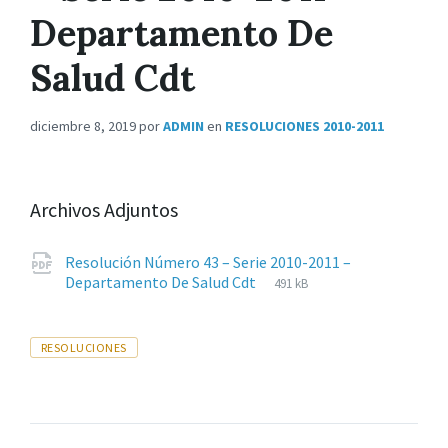
Departamento De
Salud Cdt
diciembre 8, 2019
por
ADMIN
en
RESOLUCIONES 2010-2011
Archivos Adjuntos
Resolución Número 43 – Serie 2010-2011 –
Extensiones
pdf
Tamaño
Departamento De Salud Cdt
491 kB
de
del
archivos:
archive:
Tags
RESOLUCIONES