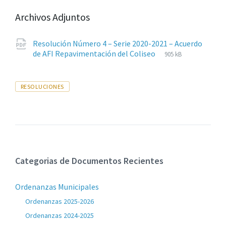
Archivos Adjuntos
Resolución Número 4 – Serie 2020-2021 – Acuerdo
Extensiones
pdf
Tamaño
de AFI Repavimentación del Coliseo
905 kB
de
del
archivos:
archive:
Tags
RESOLUCIONES
Categorias de Documentos Recientes
Ordenanzas Municipales
Ordenanzas 2025-2026
Ordenanzas 2024-2025