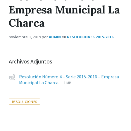
Empresa Municipal La
Charca
noviembre 3, 2019
por
ADMIN
en
RESOLUCIONES 2015-2016
Archivos Adjuntos
Resolución Número 4 – Serie 2015-2016 – Empresa
Extensiones
pdf
Tamaño
Municipal La Charca
1 MB
de
del
archivos:
archive:
Tags
RESOLUCIONES