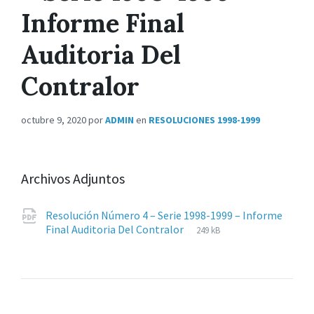
Informe Final
Auditoria Del
Contralor
octubre 9, 2020
por
ADMIN
en
RESOLUCIONES 1998-1999
Archivos Adjuntos
Resolución Número 4 – Serie 1998-1999 – Informe
Extensiones
pdf
Tamaño
Final Auditoria Del Contralor
249 kB
de
del
archivos:
archive: