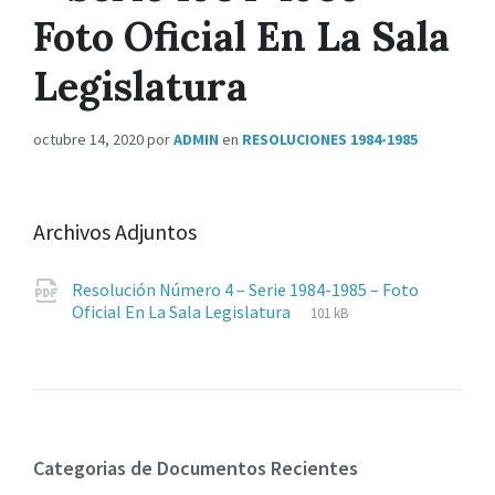
Foto Oficial En La Sala
Legislatura
octubre 14, 2020
por
ADMIN
en
RESOLUCIONES 1984-1985
Archivos Adjuntos
Resolución Número 4 – Serie 1984-1985 – Foto
Extensiones
pdf
Tamaño
Oficial En La Sala Legislatura
101 kB
de
del
archivos:
archive:
Categorias de Documentos Recientes