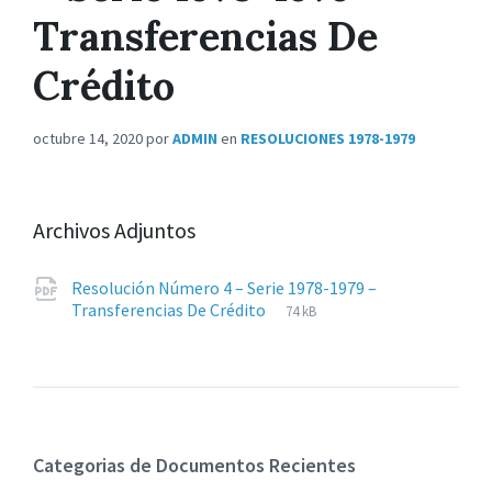
Transferencias De
Crédito
octubre 14, 2020
por
ADMIN
en
RESOLUCIONES 1978-1979
Archivos Adjuntos
Resolución Número 4 – Serie 1978-1979 –
Extensiones
pdf
Tamaño
Transferencias De Crédito
74 kB
de
del
archivos:
archive:
Categorias de Documentos Recientes