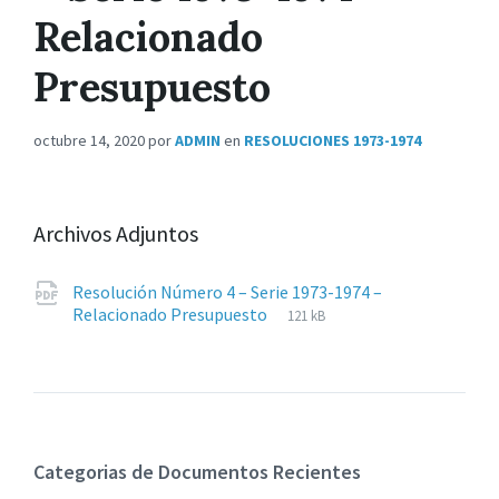
Relacionado
Presupuesto
octubre 14, 2020
por
ADMIN
en
RESOLUCIONES 1973-1974
Archivos Adjuntos
Resolución Número 4 – Serie 1973-1974 –
Extensiones
pdf
Tamaño
Relacionado Presupuesto
121 kB
de
del
archivos:
archive:
Categorias de Documentos Recientes