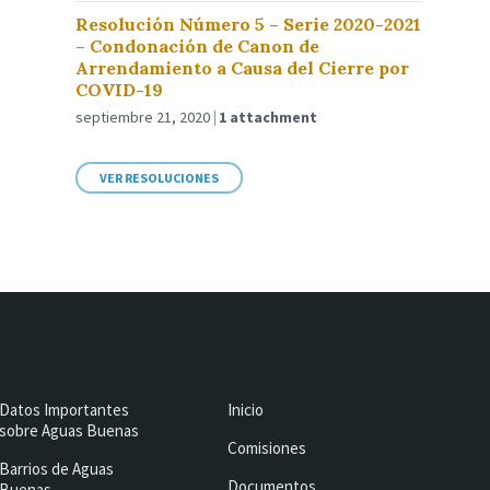
Resolución Número 5 – Serie 2020-2021
– Condonación de Canon de
Arrendamiento a Causa del Cierre por
COVID-19
septiembre 21, 2020
1 attachment
VER RESOLUCIONES
Datos Importantes
Inicio
sobre Aguas Buenas
Comisiones
Barrios de Aguas
Documentos
Buenas