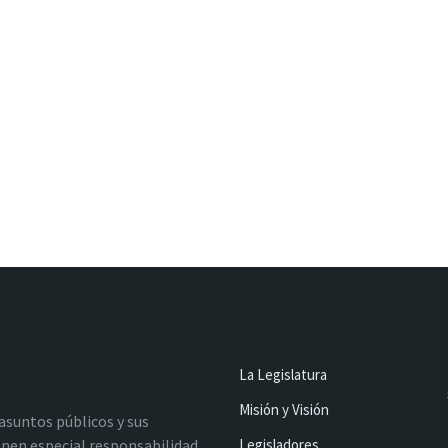
La Legislatura
Misión y Visión
 asuntos públicos y sus
nen especial responsabilidad
Legisladores