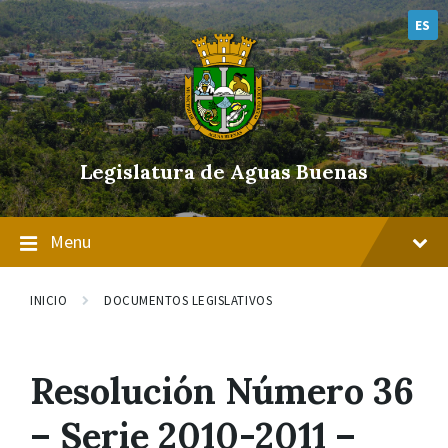
Skip
Skip
Skip
to
to
to
ES
content
main
footer
navigation
Legislatura de Aguas Buenas
Menu
INICIO
DOCUMENTOS LEGISLATIVOS
Resolución Número 36
– Serie 2010-2011 –