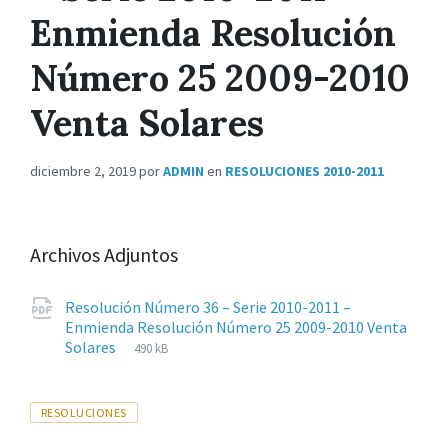
Enmienda Resolución
Número 25 2009-2010
Venta Solares
diciembre 2, 2019
por
ADMIN
en
RESOLUCIONES 2010-2011
Archivos Adjuntos
Resolución Número 36 – Serie 2010-2011 –
Enmienda Resolución Número 25 2009-2010 Venta
Extensiones
pdf
Tamaño
Solares
490 kB
de
del
archivos:
archive:
Tags
RESOLUCIONES