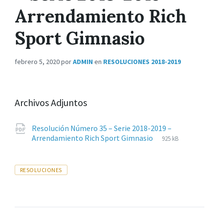
Arrendamiento Rich
Sport Gimnasio
febrero 5, 2020
por
ADMIN
en
RESOLUCIONES 2018-2019
Archivos Adjuntos
Resolución Número 35 – Serie 2018-2019 –
Extensiones
pdf
Tamaño
Arrendamiento Rich Sport Gimnasio
925 kB
de
del
archivos:
archive:
Tags
RESOLUCIONES