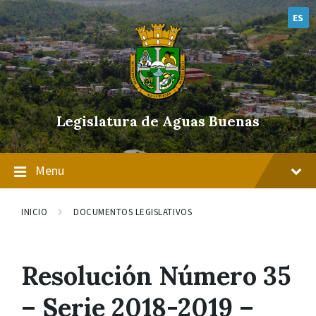
Skip
Skip
Skip
to
to
to
ES
content
main
footer
navigation
Legislatura de Aguas Buenas
Menu
INICIO
DOCUMENTOS LEGISLATIVOS
Resolución Número 35
– Serie 2018-2019 –