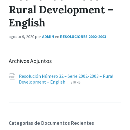
Rural Development –
English
agosto 9, 2020
por
ADMIN
en
RESOLUCIONES 2002-2003
Archivos Adjuntos
Resolución Número 32 – Serie 2002-2003 – Rural
Extensiones
pdf
Tamaño
Development – English
270 kB
de
del
archivos:
archive:
Categorias de Documentos Recientes