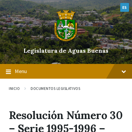
Skip
Skip
Skip
to
to
to
ES
content
main
footer
navigation
Legislatura de Aguas Buenas
Menu
INICIO
DOCUMENTOS LEGISLATIVOS
Resolución Número 30
– Serie 1995-1996 –