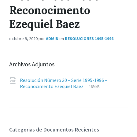
Reconocimento
Ezequiel Baez
octubre 9, 2020
por
ADMIN
en
RESOLUCIONES 1995-1996
Archivos Adjuntos
Resolución Número 30 – Serie 1995-1996 –
Extensiones
pdf
Tamaño
Reconocimento Ezequiel Baez
189 kB
de
del
archivos:
archive:
Categorias de Documentos Recientes