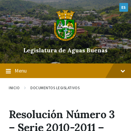
Skip
Skip
Skip
to
to
to
ES
content
main
footer
navigation
Legislatura de Aguas Buenas
Menu
INICIO
DOCUMENTOS LEGISLATIVOS
Resolución Número 3
– Serie 2010-2011 –