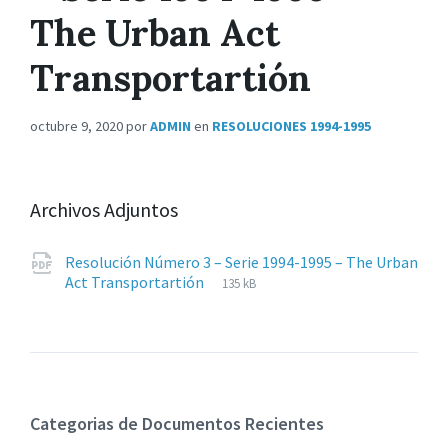
The Urban Act
Transportartión
octubre 9, 2020
por
ADMIN
en
RESOLUCIONES 1994-1995
Archivos Adjuntos
Resolución Número 3 – Serie 1994-1995 – The Urban
Extensiones
pdf
Tamaño
Act Transportartión
135 kB
de
del
archivos:
archive:
Categorias de Documentos Recientes