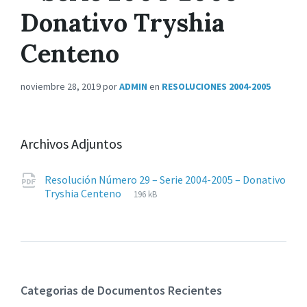
Donativo Tryshia
Centeno
noviembre 28, 2019
por
ADMIN
en
RESOLUCIONES 2004-2005
Archivos Adjuntos
Resolución Número 29 – Serie 2004-2005 – Donativo
Extensiones
pdf
Tamaño
Tryshia Centeno
196 kB
de
del
archivos:
archive:
Categorias de Documentos Recientes