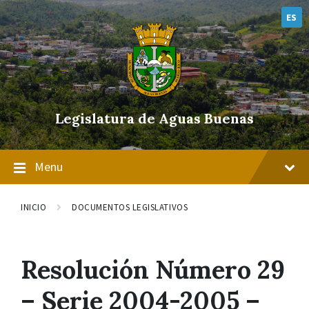
Skip
Skip
Skip
to
to
to
ES
content
main
footer
navigation
Legislatura de Aguas Buenas
Menu
INICIO
DOCUMENTOS LEGISLATIVOS
Resolución Número 29
– Serie 2004-2005 –