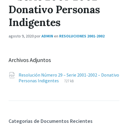
Donativo Personas
Indigentes
agosto 9, 2020
por
ADMIN
en
RESOLUCIONES 2001-2002
Archivos Adjuntos
Resolución Número 29 – Serie 2001-2002 – Donativo
Extensiones
pdf
Tamaño
Personas Indigentes
727 kB
de
del
archivos:
archive:
Categorias de Documentos Recientes