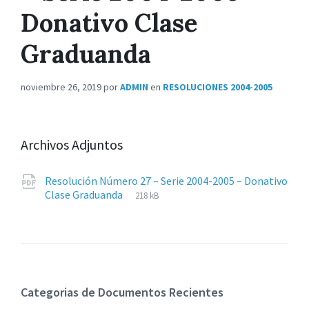
Donativo Clase
Graduanda
noviembre 26, 2019
por
ADMIN
en
RESOLUCIONES 2004-2005
Archivos Adjuntos
Resolución Número 27 – Serie 2004-2005 – Donativo
Extensiones
pdf
Tamaño
Clase Graduanda
218 kB
de
del
archivos:
archive:
Categorias de Documentos Recientes