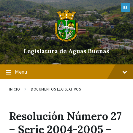
Skip
Skip
Skip
to
to
to
ES
content
main
footer
navigation
Legislatura de Aguas Buenas
Menu
INICIO
DOCUMENTOS LEGISLATIVOS
Resolución Número 27
– Serie 2004-2005 –