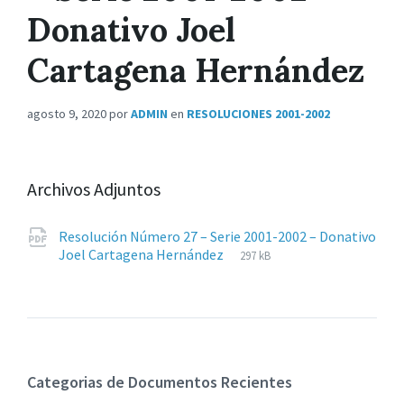
Donativo Joel
Cartagena Hernández
agosto 9, 2020
por
ADMIN
en
RESOLUCIONES 2001-2002
Archivos Adjuntos
Resolución Número 27 – Serie 2001-2002 – Donativo
Extensiones
pdf
Tamaño
Joel Cartagena Hernández
297 kB
de
del
archivos:
archive:
Categorias de Documentos Recientes