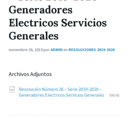
Generadores
Electricos Servicios
Generales
noviembre 26, 2019
por
ADMIN
en
RESOLUCIONES 2019-2020
Archivos Adjuntos
Resolución Número 26 – Serie 2019-2020 –
Extension
pdf
Tamaño
Generadores Electricos Servicios Generales
898 kB
de
del
archivos:
archive: