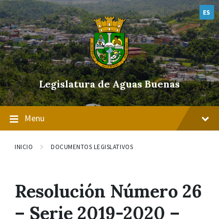
Skip
Skip
Skip
to
to
to
ES
content
main
footer
navigation
Legislatura de Aguas Buenas
Menu
INICIO
DOCUMENTOS LEGISLATIVOS
Resolución Número 26
– Serie 2019-2020 –