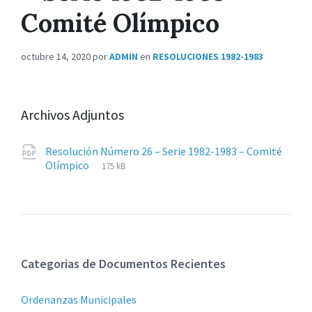
Comité Olímpico
octubre 14, 2020
por
ADMIN
en
RESOLUCIONES 1982-1983
Archivos Adjuntos
Resolución Número 26 – Serie 1982-1983 – Comité
Extensiones
pdf
Tamaño
Olímpico
175 kB
de
del
archivos:
archive:
Categorias de Documentos Recientes
Ordenanzas Municipales