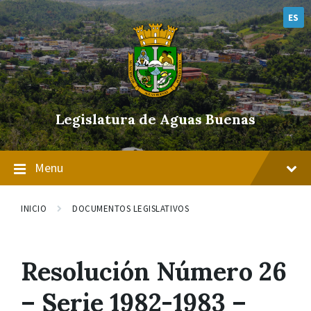
Skip
Skip
Skip
to
to
to
ES
content
main
footer
navigation
Legislatura de Aguas Buenas
Menu
INICIO
DOCUMENTOS LEGISLATIVOS
Resolución Número 26
– Serie 1982-1983 –