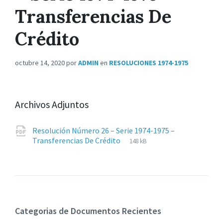
Transferencias De
Crédito
octubre 14, 2020
por
ADMIN
en
RESOLUCIONES 1974-1975
Archivos Adjuntos
Resolución Número 26 – Serie 1974-1975 –
Extensiones
pdf
Tamaño
Transferencias De Crédito
148 kB
de
del
archivos:
archive:
Categorias de Documentos Recientes