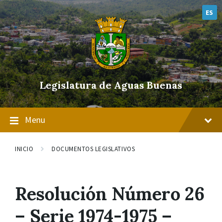
Skip
Skip
Skip
to
to
to
ES
content
main
footer
navigation
Legislatura de Aguas Buenas
Menu
INICIO
DOCUMENTOS LEGISLATIVOS
Resolución Número 26
– Serie 1974-1975 –