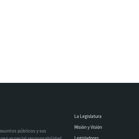
La Legislatura
Misión y Visión
 asuntos públicos y sus
nen especial responsabilidad
Legisladores