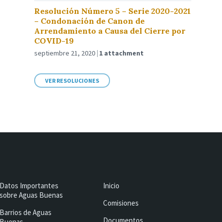
Resolución Número 5 – Serie 2020-2021
– Condonación de Canon de
Arrendamiento a Causa del Cierre por
COVID-19
septiembre 21, 2020
1 attachment
VER RESOLUCIONES
Datos Importantes
Inicio
sobre Aguas Buenas
Comisiones
Barrios de Aguas
Documentos
Buenas