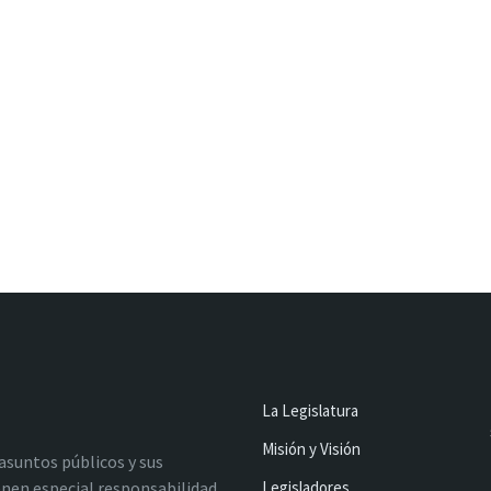
La Legislatura
Misión y Visión
 asuntos públicos y sus
nen especial responsabilidad
Legisladores