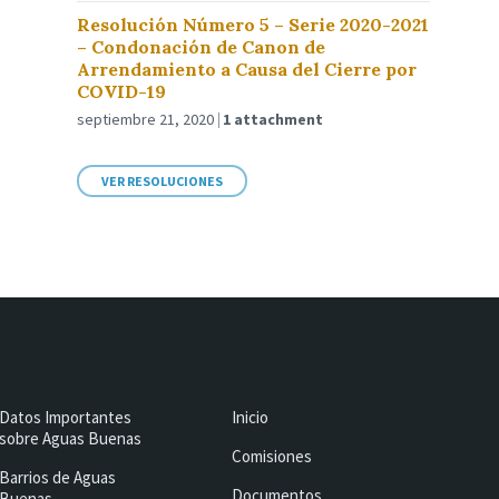
Resolución Número 5 – Serie 2020-2021
– Condonación de Canon de
Arrendamiento a Causa del Cierre por
COVID-19
septiembre 21, 2020
1 attachment
VER RESOLUCIONES
Datos Importantes
Inicio
sobre Aguas Buenas
Comisiones
Barrios de Aguas
Documentos
Buenas