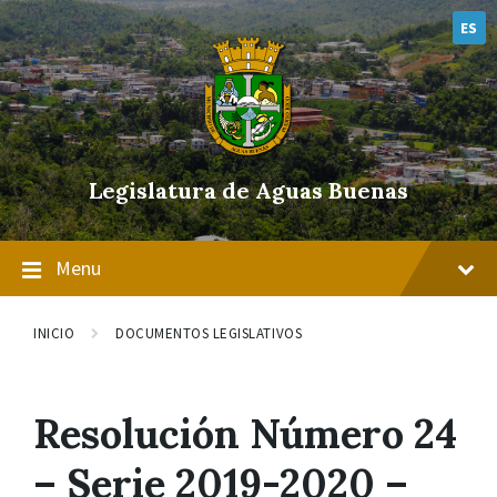
Skip
Skip
Skip
to
to
to
ES
content
main
footer
navigation
Legislatura de Aguas Buenas
Menu
INICIO
DOCUMENTOS LEGISLATIVOS
Resolución Número 24
– Serie 2019-2020 –