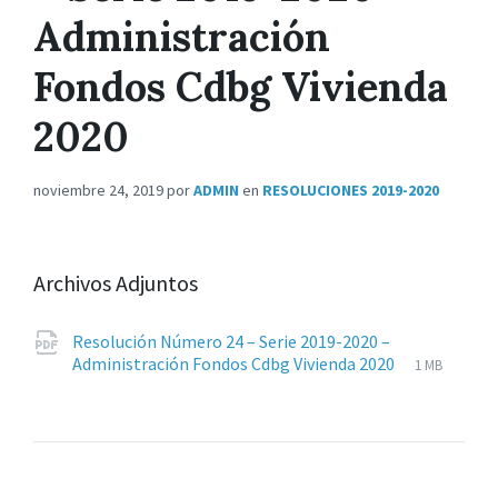
Administración
Fondos Cdbg Vivienda
2020
noviembre 24, 2019
por
ADMIN
en
RESOLUCIONES 2019-2020
Archivos Adjuntos
Resolución Número 24 – Serie 2019-2020 –
Extensione
pdf
Tamaño
Administración Fondos Cdbg Vivienda 2020
1 MB
de
del
archivos:
archive: