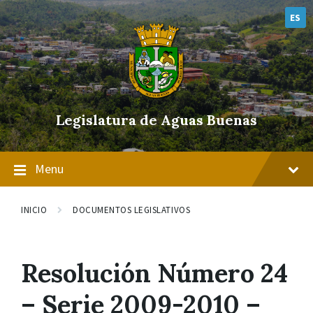
Skip
Skip
Skip
to
to
to
ES
content
main
footer
navigation
Legislatura de Aguas Buenas
Menu
INICIO
DOCUMENTOS LEGISLATIVOS
Resolución Número 24
– Serie 2009-2010 –