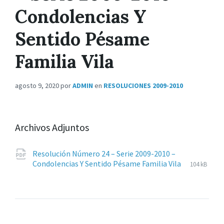
Condolencias Y
Sentido Pésame
Familia Vila
agosto 9, 2020
por
ADMIN
en
RESOLUCIONES 2009-2010
Archivos Adjuntos
Resolución Número 24 – Serie 2009-2010 –
Extension
pdf
Tamaño
Condolencias Y Sentido Pésame Familia Vila
104 kB
de
del
archivos:
archive: