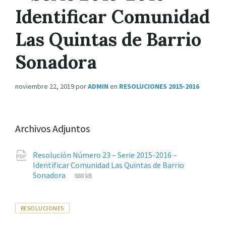
Identificar Comunidad
Las Quintas de Barrio
Sonadora
noviembre 22, 2019
por
ADMIN
en
RESOLUCIONES 2015-2016
Archivos Adjuntos
Resolución Número 23 – Serie 2015-2016 –
Identificar Comunidad Las Quintas de Barrio
Extensiones
pdf
Tamaño
Sonadora
888 kB
de
del
archivos:
archive:
Tags
RESOLUCIONES