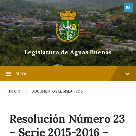
Skip
Skip
Skip
to
to
to
ES
content
main
footer
navigation
Legislatura de Aguas Buenas
Menu
INICIO
DOCUMENTOS LEGISLATIVOS
Resolución Número 23
– Serie 2015-2016 –