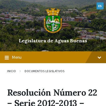
Skip
Skip
Skip
to
to
to
ES
content
main
footer
navigation
Legislatura de Aguas Buenas
Menu
INICIO
DOCUMENTOS LEGISLATIVOS
Resolución Número 22
– Serie 2012-2013 –