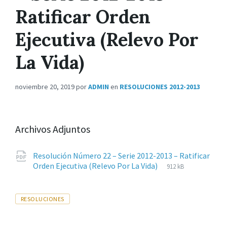
Ratificar Orden
Ejecutiva (Relevo Por
La Vida)
noviembre 20, 2019
por
ADMIN
en
RESOLUCIONES 2012-2013
Archivos Adjuntos
Resolución Número 22 – Serie 2012-2013 – Ratificar
Extensiones
pdf
Tamaño
Orden Ejecutiva (Relevo Por La Vida)
912 kB
de
del
archivos:
archive:
Tags
RESOLUCIONES