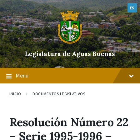
Skip
Skip
Skip
to
to
to
ES
content
main
footer
navigation
Legislatura de Aguas Buenas
Menu
INICIO
DOCUMENTOS LEGISLATIVOS
Resolución Número 22
– Serie 1995-1996 –