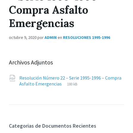
Compra Asfalto
Emergencias
octubre 9, 2020
por
ADMIN
en
RESOLUCIONES 1995-1996
Archivos Adjuntos
Resolución Número 22 – Serie 1995-1996 – Compra
Extensiones
pdf
Tamaño
Asfalto Emergencias
180 kB
de
del
archivos:
archive:
Categorias de Documentos Recientes