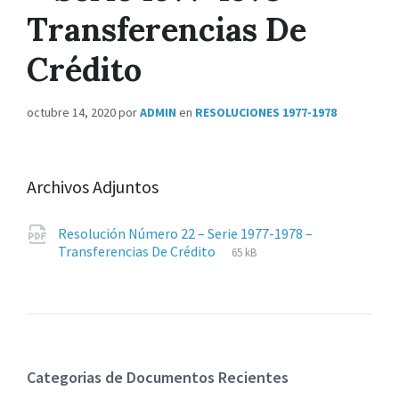
Transferencias De
Crédito
octubre 14, 2020
por
ADMIN
en
RESOLUCIONES 1977-1978
Archivos Adjuntos
Resolución Número 22 – Serie 1977-1978 –
Extensiones
pdf
Tamaño
Transferencias De Crédito
65 kB
de
del
archivos:
archive:
Categorias de Documentos Recientes