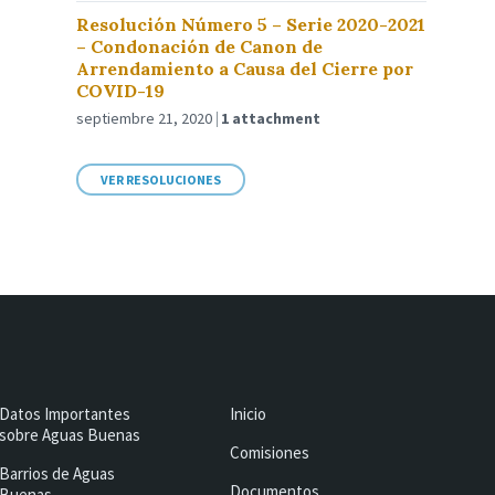
Resolución Número 5 – Serie 2020-2021
– Condonación de Canon de
Arrendamiento a Causa del Cierre por
COVID-19
septiembre 21, 2020
1 attachment
VER RESOLUCIONES
Datos Importantes
Inicio
sobre Aguas Buenas
Comisiones
Barrios de Aguas
Documentos
Buenas