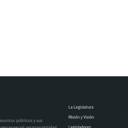
La Legislatura
Misión y Visión
 asuntos públicos y sus
nen especial responsabilidad
Legisladores