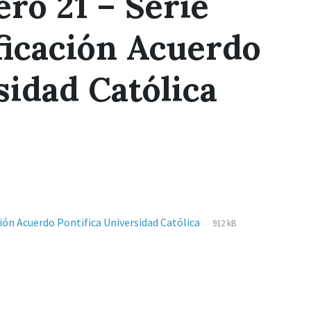
ro 21 – Serie
ficación Acuerdo
sidad Católica
Extensiones
pdf
Tamaño
ión Acuerdo Pontifica Universidad Católica
912 kB
de
del
archivos:
archive: