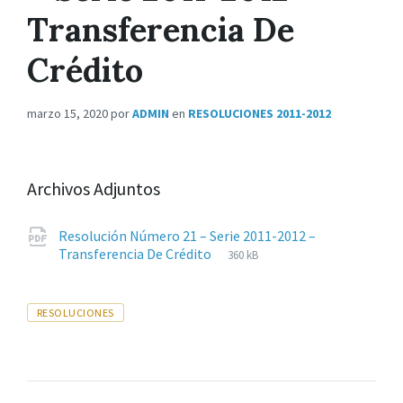
Transferencia De
Crédito
marzo 15, 2020
por
ADMIN
en
RESOLUCIONES 2011-2012
Archivos Adjuntos
Resolución Número 21 – Serie 2011-2012 –
Extensiones
pdf
Tamaño
Transferencia De Crédito
360 kB
de
del
archivos:
archive:
Tags
RESOLUCIONES