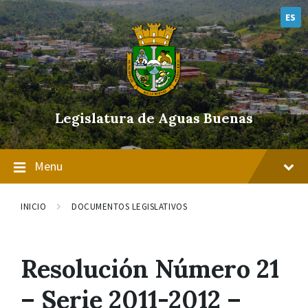
Skip
Skip
Skip
to
to
to
ES
content
main
footer
navigation
Legislatura de Aguas Buenas
Menu
INICIO
DOCUMENTOS LEGISLATIVOS
Resolución Número 21
– Serie 2011-2012 –