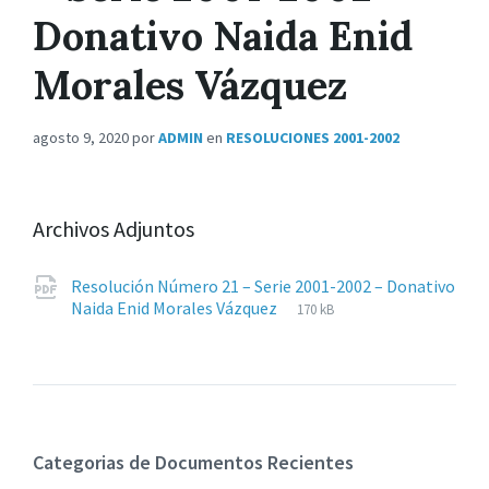
Donativo Naida Enid
Morales Vázquez
agosto 9, 2020
por
ADMIN
en
RESOLUCIONES 2001-2002
Archivos Adjuntos
Resolución Número 21 – Serie 2001-2002 – Donativo
Extensiones
pdf
Tamaño
Naida Enid Morales Vázquez
170 kB
de
del
archivos:
archive:
Categorias de Documentos Recientes