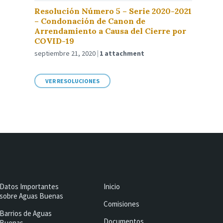
Resolución Número 5 – Serie 2020-2021
– Condonación de Canon de
Arrendamiento a Causa del Cierre por
COVID-19
septiembre 21, 2020
1 attachment
VER RESOLUCIONES
Datos Importantes
Inicio
sobre Aguas Buenas
Comisiones
Barrios de Aguas
Documentos
Buenas