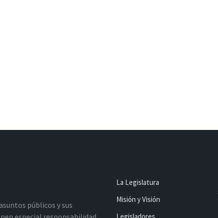
La Legislatura
Misión y Visión
 asuntos públicos y sus
nen especial responsabilidad
Legisladores