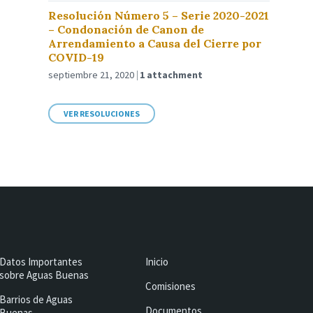
Resolución Número 5 – Serie 2020-2021
– Condonación de Canon de
Arrendamiento a Causa del Cierre por
COVID-19
septiembre 21, 2020
1 attachment
VER RESOLUCIONES
Datos Importantes
Inicio
sobre Aguas Buenas
Comisiones
Barrios de Aguas
Documentos
Buenas