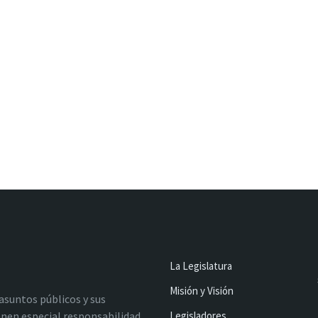
La Legislatura
Misión y Visión
 asuntos públicos y sus
nen especial responsabilidad
Legisladores