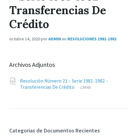
Transferencias De
Crédito
octubre 14, 2020
por
ADMIN
en
RESOLUCIONES 1981-1982
Archivos Adjuntos
Resolución Número 21 – Serie 1981-1982 –
Extensiones
pdf
Tamaño
Transferencias De Crédito
134 kB
de
del
archivos:
archive:
Categorias de Documentos Recientes