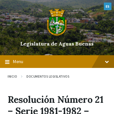
Skip
Skip
Skip
to
to
to
ES
content
main
footer
navigation
Legislatura de Aguas Buenas
Menu
INICIO
DOCUMENTOS LEGISLATIVOS
Resolución Número 21
– Serie 1981-1982 –