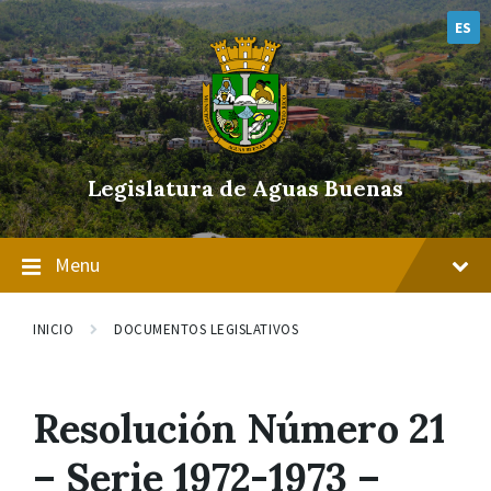
Skip
Skip
Skip
to
to
to
ES
content
main
footer
navigation
Legislatura de Aguas Buenas
Menu
INICIO
DOCUMENTOS LEGISLATIVOS
Resolución Número 21
– Serie 1972-1973 –