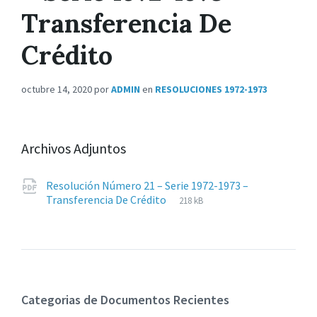
Transferencia De
Crédito
octubre 14, 2020
por
ADMIN
en
RESOLUCIONES 1972-1973
Archivos Adjuntos
Resolución Número 21 – Serie 1972-1973 –
Extensiones
pdf
Tamaño
Transferencia De Crédito
218 kB
de
del
archivos:
archive:
Categorias de Documentos Recientes