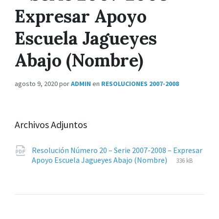
Expresar Apoyo
Escuela Jagueyes
Abajo (Nombre)
agosto 9, 2020
por
ADMIN
en
RESOLUCIONES 2007-2008
Archivos Adjuntos
Resolución Número 20 – Serie 2007-2008 – Expresar
Extensiones
pdf
Tamaño
Apoyo Escuela Jagueyes Abajo (Nombre)
336 kB
de
del
archivos:
archive: