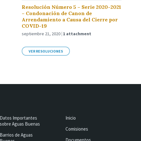
Resolución Número 5 – Serie 2020-2021
– Condonación de Canon de
Arrendamiento a Causa del Cierre por
COVID-19
septiembre 21, 2020
1 attachment
VER RESOLUCIONES
Datos Importantes
Inicio
sobre Aguas Buenas
Comisiones
Barrios de Aguas
Documentos
Buenas