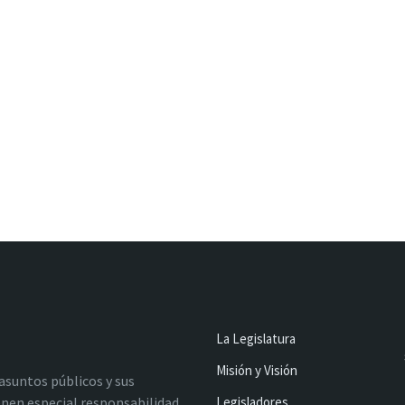
La Legislatura
Misión y Visión
 asuntos públicos y sus
nen especial responsabilidad
Legisladores