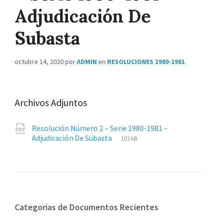
Adjudicación De
Subasta
octubre 14, 2020
por
ADMIN
en
RESOLUCIONES 1980-1981
Archivos Adjuntos
Resolución Número 2 – Serie 1980-1981 –
Extensiones
pdf
Tamaño
Adjudicación De Subasta
103 kB
de
del
archivos:
archive:
Categorias de Documentos Recientes