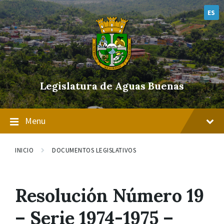
Skip
Skip
Skip
to
to
to
ES
content
main
footer
navigation
Legislatura de Aguas Buenas
Menu
INICIO
DOCUMENTOS LEGISLATIVOS
Resolución Número 19
– Serie 1974-1975 –