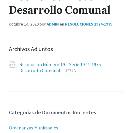
Desarrollo Comunal
octubre 14, 2020
por
ADMIN
en
RESOLUCIONES 1974-1975
Archivos Adjuntos
Resolución Número 19 – Serie 1974-1975 –
Extensiones
pdf
Tamaño
Desarrollo Comunal
137 kB
de
del
archivos:
archive:
Categorias de Documentos Recientes
Ordenanzas Municipales