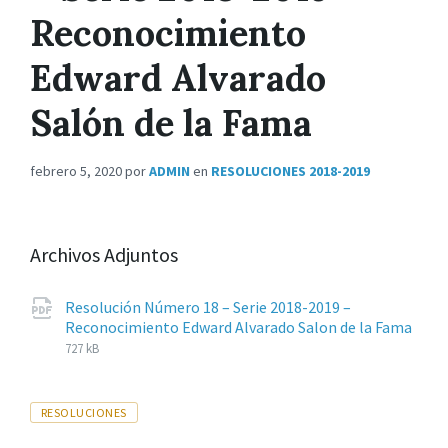
Reconocimiento
Edward Alvarado
Salón de la Fama
febrero 5, 2020
por
ADMIN
en
RESOLUCIONES 2018-2019
Archivos Adjuntos
Resolución Número 18 – Serie 2018-2019 –
Reconocimiento Edward Alvarado Salon de la Fama
Extensiones
pdf
Tamaño
727 kB
de
del
archivos:
archive:
Tags
RESOLUCIONES