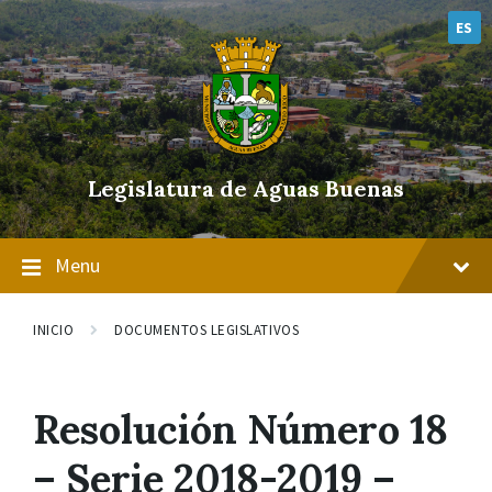
Skip
Skip
Skip
to
to
to
ES
content
main
footer
navigation
Legislatura de Aguas Buenas
Menu
INICIO
DOCUMENTOS LEGISLATIVOS
Resolución Número 18
– Serie 2018-2019 –