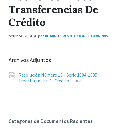
Transferencias De
Crédito
octubre 14, 2020
por
ADMIN
en
RESOLUCIONES 1984-1985
Archivos Adjuntos
Resolución Número 18 – Serie 1984-1985 –
Extensiones
pdf
Tamaño
Transferencias De Crédito
60 kB
de
del
archivos:
archive:
Categorias de Documentos Recientes