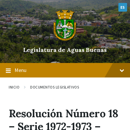
Skip
Skip
Skip
to
to
to
ES
content
main
footer
navigation
Legislatura de Aguas Buenas
Menu
INICIO
DOCUMENTOS LEGISLATIVOS
Resolución Número 18
– Serie 1972-1973 –