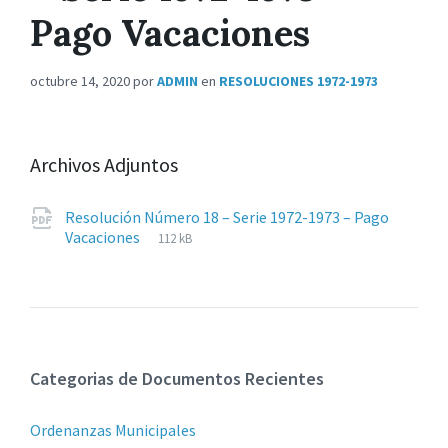
Pago Vacaciones
octubre 14, 2020
por
ADMIN
en
RESOLUCIONES 1972-1973
Archivos Adjuntos
Resolución Número 18 – Serie 1972-1973 – Pago
Extensiones
pdf
Tamaño
Vacaciones
112 kB
de
del
archivos:
archive:
Categorias de Documentos Recientes
Ordenanzas Municipales